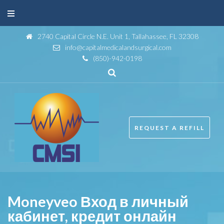
Skip
to
content
2740 Capital Circle N.E. Unit 1, Tallahassee, FL 32308
info@capitalmedicalandsurgical.com
(850)-942-0198
REQUEST A REFILL
Moneyveo Вход в личный
кабинет, кредит онлайн