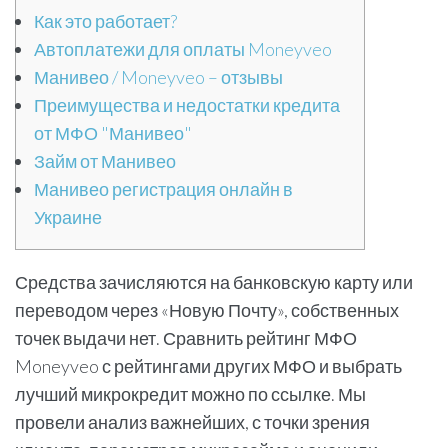
Как это работает?
Автоплатежи для оплаты Moneyveo
Манивео / Moneyveo – отзывы
Преимущества и недостатки кредита
от МФО "Манивео"
Займ от Манивео
Манивео регистрация онлайн в
Украине
Средства зачисляются на банковскую карту или
переводом через «Новую Почту», собственных
точек выдачи нет. Сравнить рейтинг МФО
Moneyveo с рейтингами других МФО и выбрать
лучший микрокредит можно по ссылке. Мы
провели анализ важнейших, с точки зрения